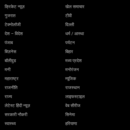
क्रिकेट न्यूज़
खेल समाचार
गुजरात
टीवी
टेक्नोलॉजी
दिल्ली
देश – विदेश
धर्म / आस्था
पंजाब
पर्यटन
बिज़नेस
बिहार
बॉलीवुड
मध्य प्रदेश
मनी
मनोरंजन
महाराष्ट्र
म्यूजिक
राजनीति
राजस्थान
राज्य
लाइफस्टाइल
लेटेस्ट हिंदी न्यूज़
वेब सीरीज
सरकारी नौकरी
सिनेमा
स्वास्थ्य
हरियाणा