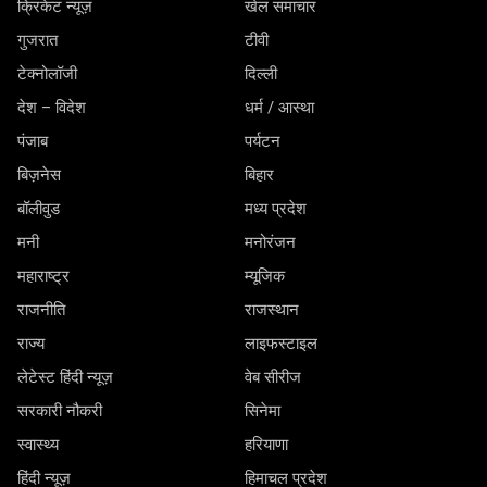
क्रिकेट न्यूज़
खेल समाचार
गुजरात
टीवी
टेक्नोलॉजी
दिल्ली
देश – विदेश
धर्म / आस्था
पंजाब
पर्यटन
बिज़नेस
बिहार
बॉलीवुड
मध्य प्रदेश
मनी
मनोरंजन
महाराष्ट्र
म्यूजिक
राजनीति
राजस्थान
राज्य
लाइफस्टाइल
लेटेस्ट हिंदी न्यूज़
वेब सीरीज
सरकारी नौकरी
सिनेमा
स्वास्थ्य
हरियाणा
हिंदी न्यूज़
हिमाचल प्रदेश