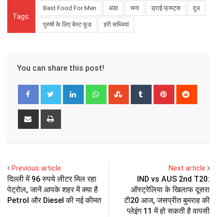
Best Food For Men
अंडा
चना
ड्राई फ्रूट्स
दूध
Tags:
पुरुषों के लिए बेस्ट फूड
हरी सब्जियां
You can share this post!
LinkedIn
Whatsapp
StumbleUpon
Tumblr
Pinterest
Reddit
Share
Print
via
Email
Previous article
Next article
दिल्ली में 96 रुपये लीटर मिल रहा
IND vs AUS 2nd T20:
पेट्रोल, जानें आपके शहर में क्या है
ऑस्ट्रेलिया के खिलाफ दूसरा
Petrol और Diesel की नई कीमत
टी20 आज, जसप्रीत बुमराह की
प्लेइंग 11 में हो सकती है वापसी