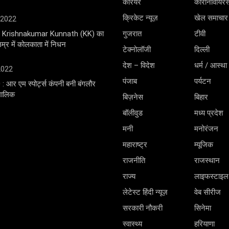
करियर
कोरोनावायर
क्रिकेट न्यूज़
खेल समाचार
 2022
ंगर Krishnakumar Kunnath (KK) का
गुजरात
टीवी
्र में कोलकाता में निधन
टेक्नोलॉजी
दिल्ली
देश – विदेश
धर्म / आस्था
 2022
पंजाब
पर्यटन
0 : आर एम स्पोर्ट्स कंपनी बनी बंगलौर
 मालिक
बिज़नेस
बिहार
बॉलीवुड
मध्य प्रदेश
मनी
मनोरंजन
महाराष्ट्र
म्यूजिक
राजनीति
राजस्थान
राज्य
लाइफस्टाइल
लेटेस्ट हिंदी न्यूज़
वेब सीरीज
सरकारी नौकरी
सिनेमा
स्वास्थ्य
हरियाणा