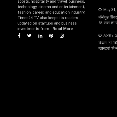
sports, hospitality and travel, business,
technology, cinema and entertainment,
May 31,
fashion, career, and education industry.
बॉलीवुड सि
Times24 TV also keeps its readers
53 साल की उम
updated on startups and business
investments from...
Read More
April 9,
दिव्यांग टी-1
ब्लास्टर्स की