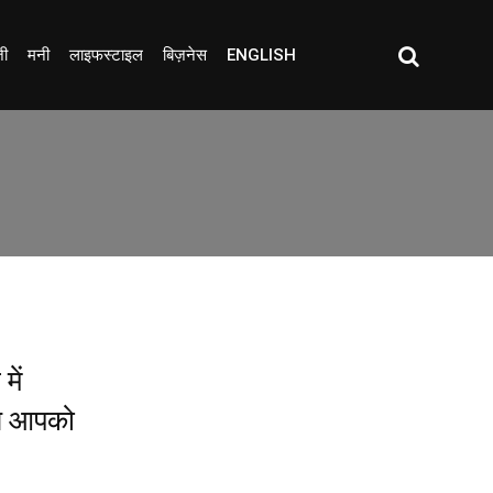
जी
मनी
लाइफस्टाइल
बिज़नेस
ENGLISH
ें
ाथ आपको