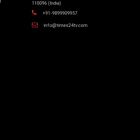
स
110096 (India)
+91-9899909957
info@times24tv.com