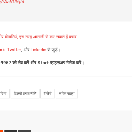
m/rA5VUIejhl
ंभीर बीमारियां, इस तरह आसानी से कर सकते हैं बचाव
ok
,
Twitter
,
और
Linkedin
से जुड़ें।
09957
को सेव करें और
Start
व्हाट्सअप मैसेज करें।
ोदिया
दिल्ली शराब नीति
बीजेपी
संबित पात्रा