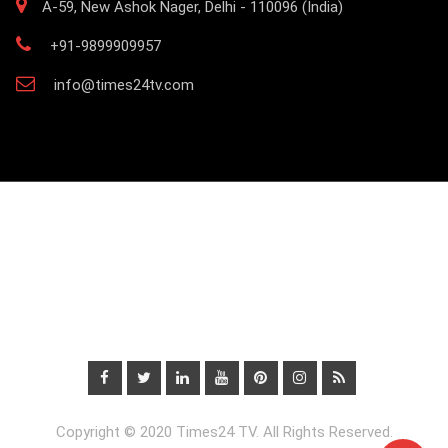
A-59, New Ashok Nager, Delhi - 110096 (India)
+91-9899909957
info@times24tv.com
Copyright © 2020 Times24 TV. All Rights Reserved.