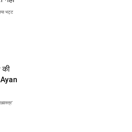
िया भट्ट
r की
क Ayan
मास्त्र’