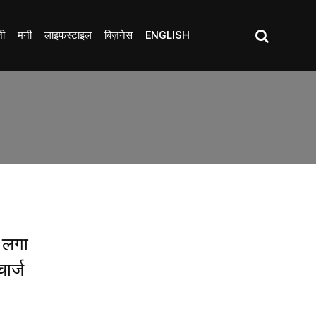
जी
मनी
लाइफस्टाइल
बिज़नेस
ENGLISH
ा लगा
ार्ज