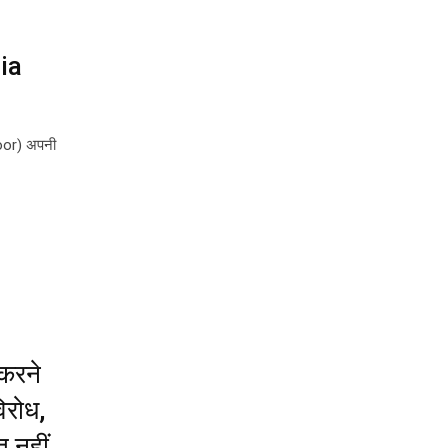
lia
oor) अपनी
करने
िरोध,
त नहीं