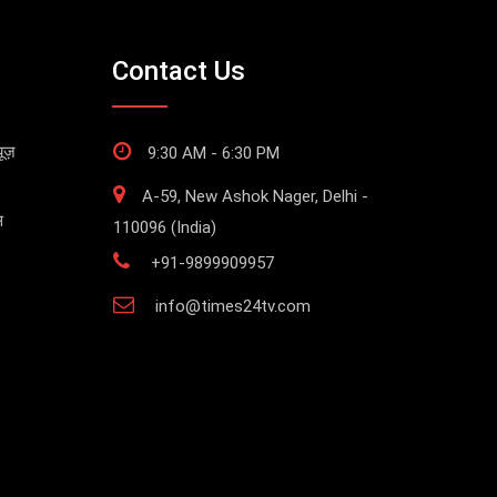
Contact Us
ूज़
9:30 AM - 6:30 PM
A-59, New Ashok Nager, Delhi -
स
110096 (India)
+91-9899909957
info@times24tv.com