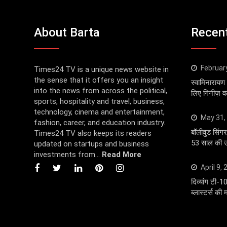
About Barta
Recen
Februar
Times24 TV is a unique news website in
the sense that it offers you an insight
स्वामिनारायण 
into the news from across the political,
लिए गिनीज़ वर्ल
sports, hospitality and travel, business,
technology, cinema and entertainment,
May 31,
fashion, career, and education industry.
बॉलीवुड सि
Times24 TV also keeps its readers
53 साल की उम
updated on startups and business
investments from...
Read More
April 9,
दिव्यांग टी-1
ब्लास्टर्स की