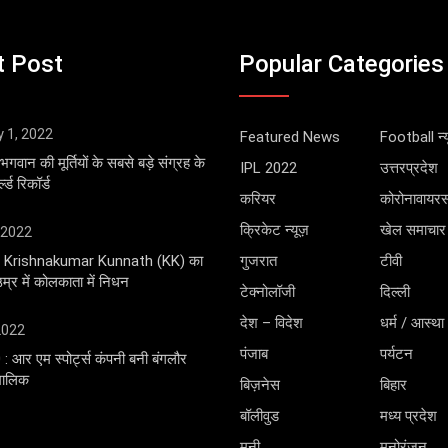
t Post
Popular Categories
y 1, 2022
Featured News
Football न्य
भगवान की मूर्तियों के सबसे बड़े संग्रह के
IPL 2022
उत्तरप्रदेश
्ड रिकॉर्ड
करियर
कोरोनावायर
क्रिकेट न्यूज़
खेल समाचार
 2022
ंगर Krishnakumar Kunnath (KK) का
गुजरात
टीवी
्र में कोलकाता में निधन
टेक्नोलॉजी
दिल्ली
देश – विदेश
धर्म / आस्था
 2022
पंजाब
पर्यटन
0 : आर एम स्पोर्ट्स कंपनी बनी बंगलौर
 मालिक
बिज़नेस
बिहार
बॉलीवुड
मध्य प्रदेश
मनी
मनोरंजन