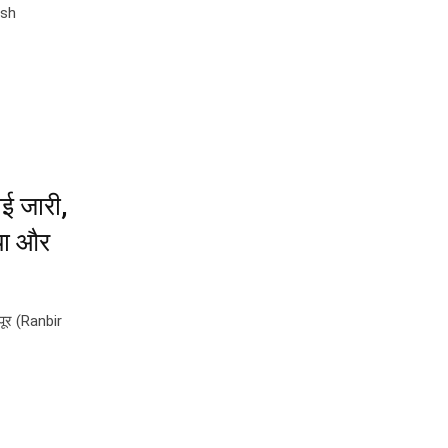
esh
 जारी,
या और
पूर (Ranbir