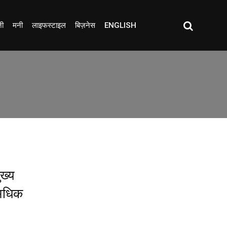
जी
मनी
लाइफस्टाइल
बिज़नेस
ENGLISH
ख्य
 अधिक