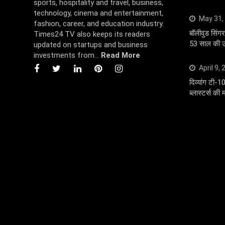
sports, hospitality and travel, business,
technology, cinema and entertainment,
May 31,
fashion, career, and education industry.
बॉलीवुड सि
Times24 TV also keeps its readers
53 साल की उम
updated on startups and business
investments from...
Read More
April 9,
दिव्यांग टी-1
ब्लास्टर्स की