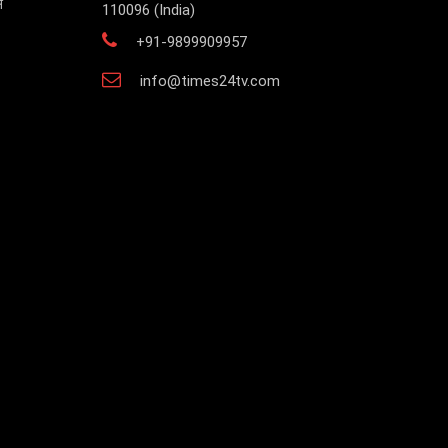
स
110096 (India)
+91-9899909957
info@times24tv.com