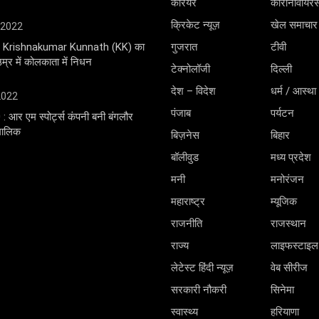
करियर
कोरोनावायर
क्रिकेट न्यूज़
खेल समाचार
 2022
ंगर Krishnakumar Kunnath (KK) का
गुजरात
टीवी
्र में कोलकाता में निधन
टेक्नोलॉजी
दिल्ली
देश – विदेश
धर्म / आस्था
 2022
पंजाब
पर्यटन
0 : आर एम स्पोर्ट्स कंपनी बनी बंगलौर
 मालिक
बिज़नेस
बिहार
बॉलीवुड
मध्य प्रदेश
मनी
मनोरंजन
महाराष्ट्र
म्यूजिक
राजनीति
राजस्थान
राज्य
लाइफस्टाइल
लेटेस्ट हिंदी न्यूज़
वेब सीरीज
सरकारी नौकरी
सिनेमा
स्वास्थ्य
हरियाणा