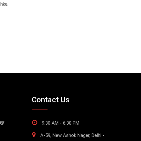
shka
Contact Us
ूज़
9:30 AM - 6:30 PM
A-59, New Ashok Nager, Delhi -