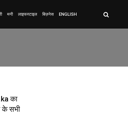
जी
मनी
लाइफस्टाइल
बिज़नेस
ENGLISH
aka का
ट के सभी