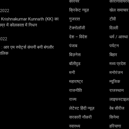
करियर
कोरोनावायर
क्रिकेट न्यूज़
खेल समाचार
 2022
ंगर Krishnakumar Kunnath (KK) का
गुजरात
टीवी
्र में कोलकाता में निधन
टेक्नोलॉजी
दिल्ली
देश – विदेश
धर्म / आस्था
 2022
पंजाब
पर्यटन
0 : आर एम स्पोर्ट्स कंपनी बनी बंगलौर
 मालिक
बिज़नेस
बिहार
बॉलीवुड
मध्य प्रदेश
मनी
मनोरंजन
महाराष्ट्र
म्यूजिक
राजनीति
राजस्थान
राज्य
लाइफस्टाइल
लेटेस्ट हिंदी न्यूज़
वेब सीरीज
सरकारी नौकरी
सिनेमा
स्वास्थ्य
हरियाणा