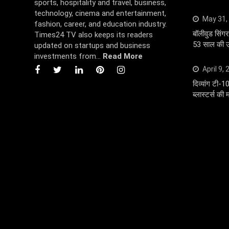
sports, hospitality and travel, business,
technology, cinema and entertainment,
May 31,
fashion, career, and education industry.
बॉलीवुड सि
Times24 TV also keeps its readers
53 साल की उम
updated on startups and business
investments from...
Read More
April 9,
दिव्यांग टी-1
ब्लास्टर्स की