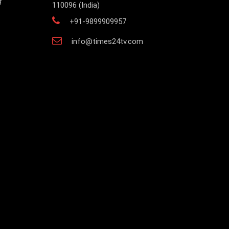
स
110096 (India)
+91-9899909957
info@times24tv.com