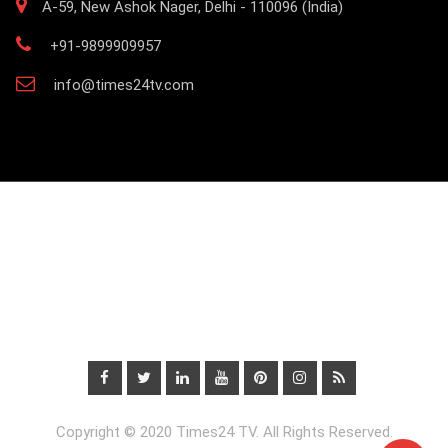
A-59, New Ashok Nager, Delhi - 110096 (India)
+91-9899909957
info@times24tv.com
Copyright © 2020 Times24 TV. All Rights Reserved.