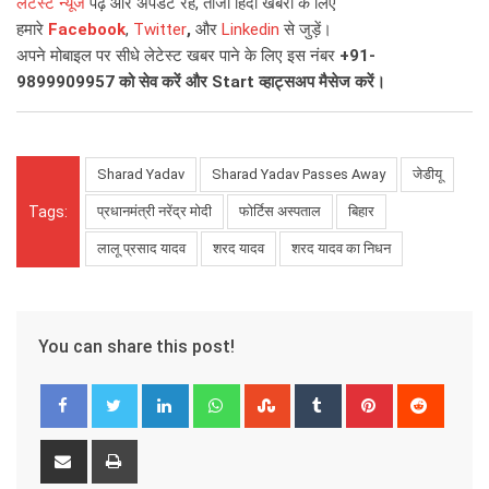
लेटेस्ट न्यूज
पढ़ें और अपडेट रहें, ताजा हिंदी खबरों के लिए
हमारे
Facebook
,
Twitter
,
और
Linkedin
से जुड़ें।
अपने मोबाइल पर सीधे लेटेस्ट खबर पाने के लिए इस नंबर
+91-
9899909957
को सेव करें और
Start
व्हाट्सअप मैसेज करें।
Sharad Yadav
Sharad Yadav Passes Away
जेडीयू
Tags:
प्रधानमंत्री नरेंद्र मोदी
फोर्टिस अस्पताल
बिहार
लालू प्रसाद यादव
शरद यादव
शरद यादव का निधन
You can share this post!
LinkedIn
Whatsapp
StumbleUpon
Tumblr
Pinterest
Reddit
Share
Print
via