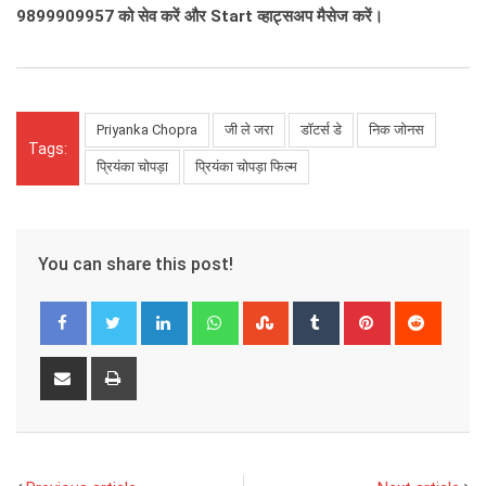
9899909957
को सेव करें और
Start
व्हाट्सअप मैसेज करें।
Priyanka Chopra
जी ले जरा
डॉटर्स डे
निक जोनस
Tags:
प्रियंका चोपड़ा
प्रियंका चोपड़ा फिल्म
You can share this post!
LinkedIn
Whatsapp
StumbleUpon
Tumblr
Pinterest
Reddit
Share
Print
via
Email