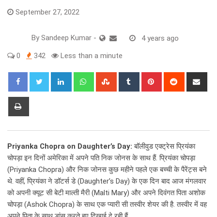
September 27, 2022
By
Sandeep Kumar
-
4 years ago
0
342
Less than a minute
LinkedIn
Whatsapp
StumbleUpon
Tumblr
Pinterest
Reddit
Sha
via
Ema
Print
Priyanka Chopra on Daughter’s Day:
बॉलीवुड एक्ट्रेस प्रियंका
चोपड़ा इन दिनों अमेरिका में अपने पति निक जोनस के साथ हैं. प्रियंका चोपड़ा
(Priyanka Chopra) और निक जोनस कुछ महीने पहले एक बच्ची के पैरेंट्स बने
थे. वहीं, प्रियंका ने डॉटर्स डे (Daughter’s Day) के एक दिन बाद आज मंगलवार
को अपनी क्यूट सी बेटी माल्ती मैरी (Malti Mary) और अपने दिवंगत पिता अशोक
चोपड़ा (Ashok Chopra) के साथ एक प्यारी सी तस्वीर शेयर की है. तस्वीर में वह
अपने पिता के साथ डांस करते हुए दिखाई दे रही हैं.