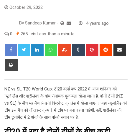
October 29, 2022
By
Sandeep Kumar
-
4 years ago
0
265
Less than a minute
LinkedIn
Whatsapp
StumbleUpon
Tumblr
Pinterest
Reddit
Sha
via
Ema
Print
NZ vs SL T20 World Cup: टी20 वर्ल्ड कप 2022 में आज शनिवार को
न्यूजीलैंड और श्रीलंका के बीच रोमांचक मुकाबला खेला जाना है. दोनों टीमों (NZ
vs SL) के बीच यह मैच सिडनी क्रिकेट ग्राउंड में खेला जाएगा. जहां न्यूजीलैंड की
टीम इस मैच को जीतकर ग्रुप 1 में टॉप पर बना रहना चाहेगी. वहीं, श्रीलंका की
टीम टूर्नामेंट में 2 अंको के साथ पांचवे स्थान पर है.
टी20 में रहा है दोनों टीमों के बीच कड़ी