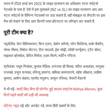
भारत में टी20 वर्ल्ड कप 2022 के लाइव प्रसारण का अधिकार स्टार स्पोर्ट्स
नेटवर्क के पास है. ऐसे में इस मुकाबले (NZ vs SL) का लाइव प्रसारण आप आप
स्टार स्पोर्ट्स के विभिन्न नेटवर्क्स पर उठा सकते हैं, वहीं मोबाइल या लैपटॉप पर इस
मैच को देखने के लिए आप डिज्नी प्लस हॉटस्टार पर लॉगइन कर सकते हैं.
पूरी टीम क्या है?
न्यूजीलैंड: केन विलियमसन, फिन एलन, डेवोन कॉनवे, ग्लेन फिलिप्स, मार्क चैपमैन,
जेम्स नीशम, मिशेल सेंटनर, टिम साउथी, ईश सोढ़ी, लॉकी फर्ग्यूसन, ट्रेंट बोल्ट,
माइकल ब्रेसवेल, डेरिल मिशेल, एडम मिल्ने, मार्टिन गप्टिल
श्रीलंका: पथुम निसंका, कुसल मेंडिस, धनंजया डी सिल्वा, चरित असलंका, भानुका
राजपक्षे, दसुन शनाका, वनिन्दु हसरंगा, चमिका करुणारत्ने, महेश थीक्षाना, लाहिरु
कुमारा, आशेन बंडारा, प्रमोद मदुशन, कसुन रजिथा, जेफरी वेंडरसे
ये भी पढ़ें-
शादी किए बिना ही प्रेग्नेंट हुई साउथ एक्ट्रेस Nithya Menen, कुछ
दिनों पहले शादी की उड़ी थी अफवाह
लेटेस्ट न्यूज
पढ़ें और अपडेट रहें, ताजा हिंदी खबरों के लिए