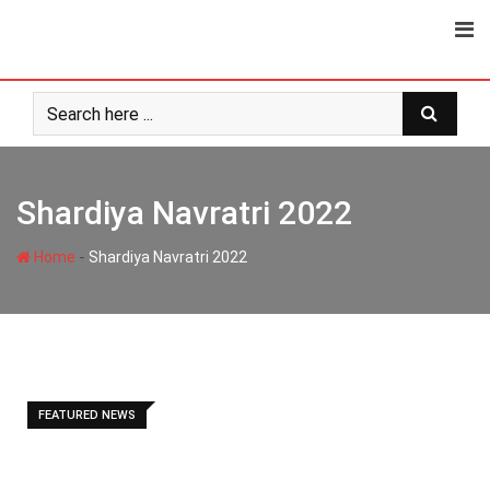
Skip
to
content
Shardiya Navratri 2022
-
Home
Shardiya Navratri 2022
FEATURED NEWS