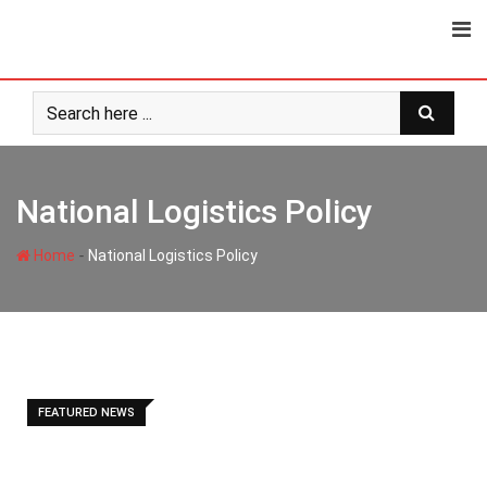
Skip
to
content
National Logistics Policy
-
Home
National Logistics Policy
FEATURED NEWS