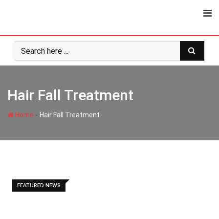
Skip
to
content
Hair Fall Treatment
-
Home
Hair Fall Treatment
FEATURED NEWS