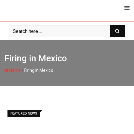
Skip
to
content
Firing in Mexico
-
Home
Firing in Mexico
FEATURED NEWS