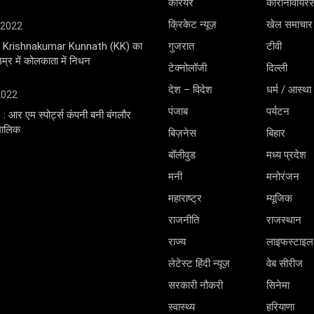
करियर
कोरोनावायर
क्रिकेट न्यूज़
खेल समाचार
 2022
ंगर Krishnakumar Kunnath (KK) का
गुजरात
टीवी
्र में कोलकाता में निधन
टेक्नोलॉजी
दिल्ली
देश – विदेश
धर्म / आस्था
 2022
पंजाब
पर्यटन
0 : आर एम स्पोर्ट्स कंपनी बनी बंगलौर
 मालिक
बिज़नेस
बिहार
बॉलीवुड
मध्य प्रदेश
मनी
मनोरंजन
महाराष्ट्र
म्यूजिक
राजनीति
राजस्थान
राज्य
लाइफस्टाइल
लेटेस्ट हिंदी न्यूज़
वेब सीरीज
सरकारी नौकरी
सिनेमा
स्वास्थ्य
हरियाणा