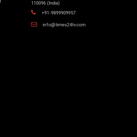
स
110096 (India)
+91-9899909957
info@times24tv.com