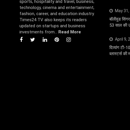
sports, hospitality and travel, business,
technology, cinema and entertainment,
May 31,
fashion, career, and education industry.
बॉलीवुड सि
Times24 TV also keeps its readers
53 साल की उम
updated on startups and business
investments from...
Read More
April 9,
दिव्यांग टी-1
ब्लास्टर्स की