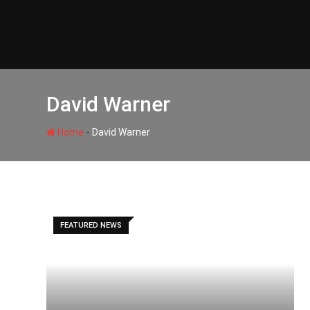
Skip
to
content
David Warner
-
Home
David Warner
FEATURED NEWS