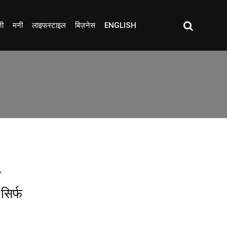
जी
मनी
लाइफस्टाइल
बिज़नेस
ENGLISH
ा
सिर्फ