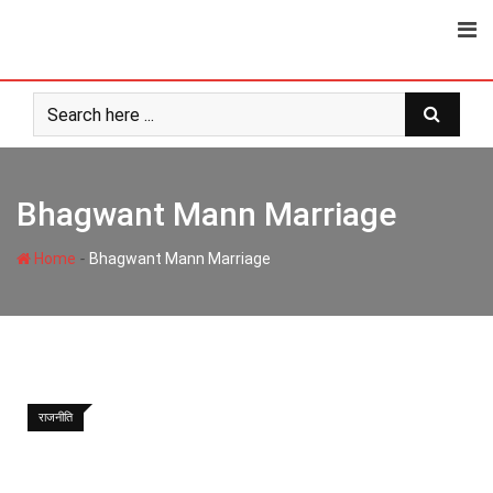
Skip
to
content
Bhagwant Mann Marriage
-
Home
Bhagwant Mann Marriage
राजनीति