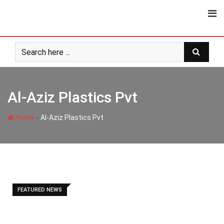
Skip
to
content
Al-Aziz Plastics Pvt
-
Home
Al-Aziz Plastics Pvt
FEATURED NEWS