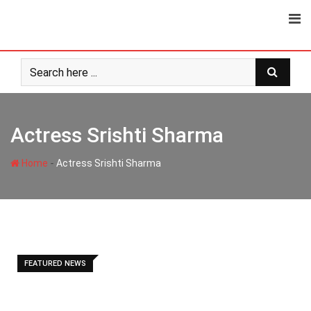
Skip
to
content
Actress Srishti Sharma
-
Home
Actress Srishti Sharma
FEATURED NEWS