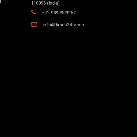
स
110096 (India)
+91-9899909957
info@times24tv.com