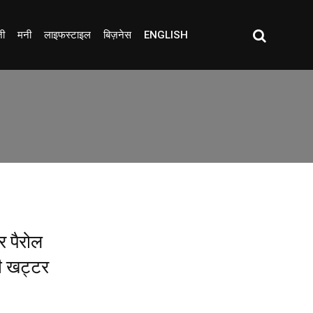
जी
मनी
लाइफस्टाइल
बिज़नेस
ENGLISH
 पैरोल
भी खट्टर