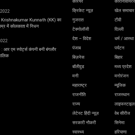
करियर
कोरोनावायर
क्रिकेट न्यूज़
खेल समाचार
 2022
ंगर Krishnakumar Kunnath (KK) का
गुजरात
टीवी
्र में कोलकाता में निधन
टेक्नोलॉजी
दिल्ली
देश – विदेश
धर्म / आस्था
 2022
पंजाब
पर्यटन
0 : आर एम स्पोर्ट्स कंपनी बनी बंगलौर
 मालिक
बिज़नेस
बिहार
बॉलीवुड
मध्य प्रदेश
मनी
मनोरंजन
महाराष्ट्र
म्यूजिक
राजनीति
राजस्थान
राज्य
लाइफस्टाइल
लेटेस्ट हिंदी न्यूज़
वेब सीरीज
सरकारी नौकरी
सिनेमा
स्वास्थ्य
हरियाणा