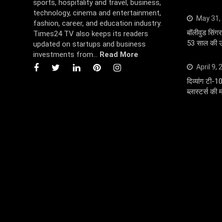
sports, hospitality and travel, business,
technology, cinema and entertainment,
May 31,
fashion, career, and education industry.
बॉलीवुड सि
Times24 TV also keeps its readers
53 साल की उम
updated on startups and business
investments from...
Read More
April 9,
दिव्यांग टी-1
ब्लास्टर्स की