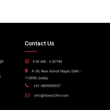
Contact Us
ूज़
9:30 AM - 6:30 PM
A-59, New Ashok Nager, Delhi -
स
110096 (India)
+91-9899909957
info@times24tv.com