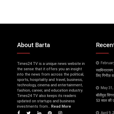
About Barta
Recen
Februar
Times24 TV is a unique news website in
the sense that it offers you an insight
स्वामिनारायण 
into the news from across the political,
लिए गिनीज़ वर्ल
sports, hospitality and travel, business,
technology, cinema and entertainment,
May 31,
fashion, career, and education industry.
बॉलीवुड सि
Times24 TV also keeps its readers
53 साल की उम
updated on startups and business
investments from...
Read More
April 9,