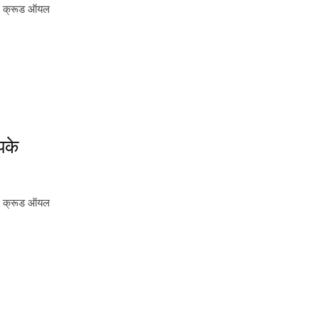
जे क्रूड ऑयल
पके
जे क्रूड ऑयल