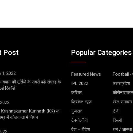
t Post
Popular Categories
y 1, 2022
Featured News
Football न्य
भगवान की मूर्तियों के सबसे बड़े संग्रह के
IPL 2022
उत्तरप्रदेश
्ड रिकॉर्ड
करियर
कोरोनावायर
क्रिकेट न्यूज़
खेल समाचार
 2022
ंगर Krishnakumar Kunnath (KK) का
गुजरात
टीवी
्र में कोलकाता में निधन
टेक्नोलॉजी
दिल्ली
देश – विदेश
धर्म / आस्था
 2022