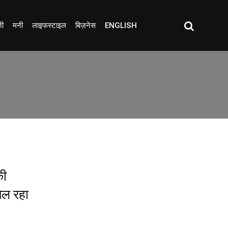
जी
मनी
लाइफस्टाइल
बिज़नेस
ENGLISH
की
मिल रहा