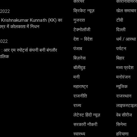
करियर
कोरोनावायर
क्रिकेट न्यूज़
खेल समाचार
 2022
ंगर Krishnakumar Kunnath (KK) का
गुजरात
टीवी
्र में कोलकाता में निधन
टेक्नोलॉजी
दिल्ली
देश – विदेश
धर्म / आस्था
 2022
पंजाब
पर्यटन
0 : आर एम स्पोर्ट्स कंपनी बनी बंगलौर
 मालिक
बिज़नेस
बिहार
बॉलीवुड
मध्य प्रदेश
मनी
मनोरंजन
महाराष्ट्र
म्यूजिक
राजनीति
राजस्थान
राज्य
लाइफस्टाइल
लेटेस्ट हिंदी न्यूज़
वेब सीरीज
सरकारी नौकरी
सिनेमा
स्वास्थ्य
हरियाणा