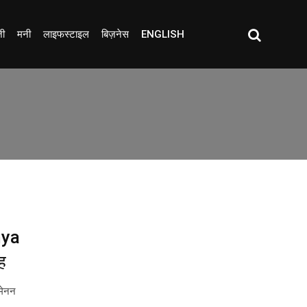
जी
मनी
लाइफस्टाइल
बिज़नेस
ENGLISH
thya
ह
मेनन