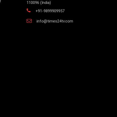
स
110096 (India)
+91-9899909957
info@times24tv.com