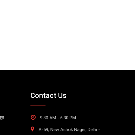
Contact Us
ूज़
9:30 AM - 6:30 PM
A-59, New Ashok Nager, Delhi -