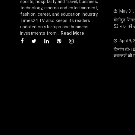
sports, hospitality and travel, business,
technology, cinema and entertainment,
May 31,
fashion, career, and education industry.
बॉलीवुड सि
Times24 TV also keeps its readers
53 साल की उम
updated on startups and business
investments from...
Read More
April 9,
दिव्यांग टी-1
ब्लास्टर्स की