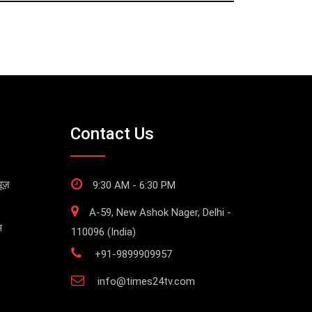
Contact Us
ूज़
9:30 AM - 6:30 PM
A-59, New Ashok Nager, Delhi -
स
110096 (India)
+91-9899909957
info@times24tv.com